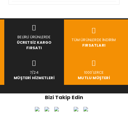
BELIRLI ÜRÜNLERDE
TÜM ÜRÜNLERDE İNDIRIM
ÜCRETSIZ KARGO
FIRSATLARI
FIRSATI
7/24
1000'LERCE
MÜŞTERI HIZMETLERI
MUTLU MÜŞTERI
Bizi Takip Edin